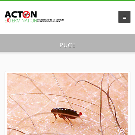
Accueil
PUCE
À propos de nous
Services offerts
Secteur résidentiel
Secteur commercial
Industriel et Agricole
Indentification du parasite