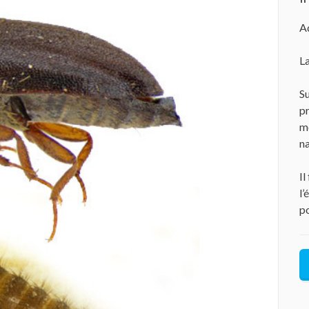
Ad
La
Su
pr
mo
na
Il
l’
po