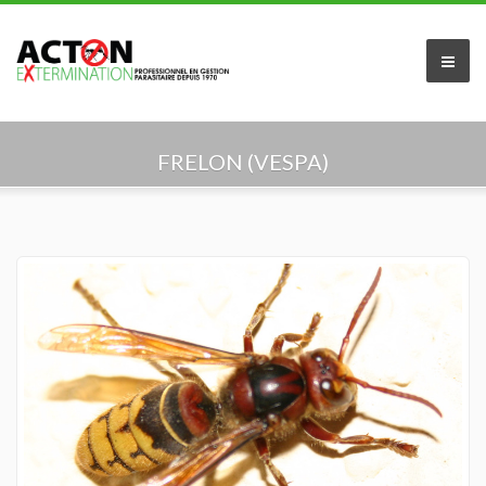
Accueil
FRELON (VESPA)
À propos de nous
Services offerts
Secteur résidentiel
Secteur commercial
Industriel et Agricole
Indentification du parasite