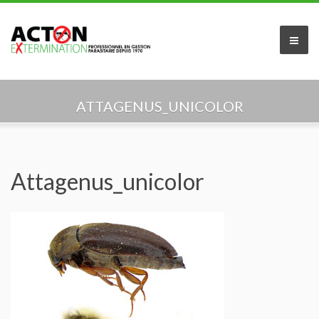
Accueil
ATTAGENUS_UNICOLOR
À propos de nous
Services offerts
Attagenus_unicolor
Secteur résidentiel
Secteur commercial
Industriel et Agricole
Indentification du parasite