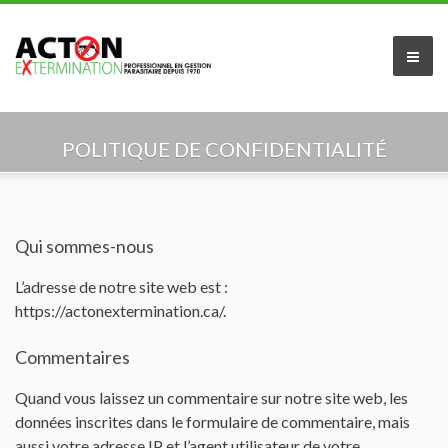
Accueil
POLITIQUE DE CONFIDENTIALITÉ
À propos de nous
Services offerts
Qui sommes-nous
Secteur résidentiel
L’adresse de notre site web est :
https://actonextermination.ca/.
Secteur commercial
Commentaires
Industriel et Agricole
Quand vous laissez un commentaire sur notre site web, les
données inscrites dans le formulaire de commentaire, mais
Indentification du parasite
aussi votre adresse IP et l’agent utilisateur de votre